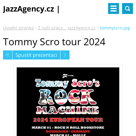
JazzAgency.cz |
management & booking
Úvodní stránka
Z naší práce... JazzAgency.cz
tommyscro.jpg
Tommy Scro tour 2024
Spustit prezentaci