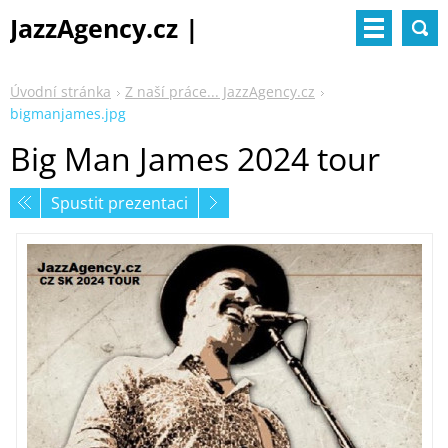
JazzAgency.cz |
management & booking
Úvodní stránka
Z naší práce... JazzAgency.cz
bigmanjames.jpg
Big Man James 2024 tour
Spustit prezentaci