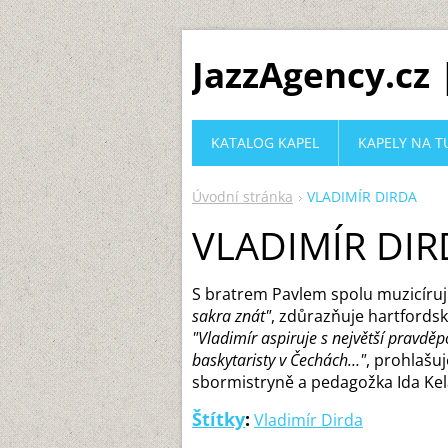
JazzAgency.cz
KATALOG KAPEL
KAPELY NA T
Úvodní stránka
VLADIMÍR DIRDA
VLADIMÍR DIR
S bratrem Pavlem spolu muzicíruj
sakra znát"
, zdůrazňuje hartfords
"Vladimír aspiruje s největší pravd
baskytaristy v Čechách…"
, prohlašu
sbormistryně a pedagožka Ida Kel
Štítky
:
Vladimír Dirda