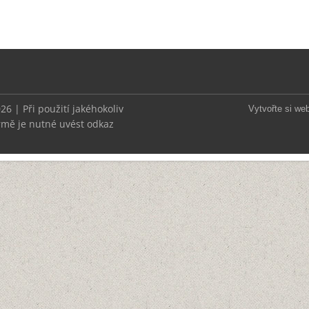
 | Při použití jakéhokoliv
Vytvořte si we
rmě je nutné uvést odkaz