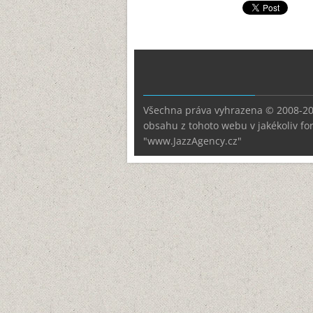
Všechna práva vyhrazena © 2008-2026
obsahu z tohoto webu v jakékoliv fo
"www.JazzAgency.cz"