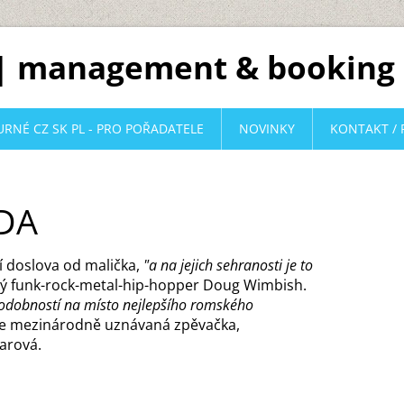
 | management & booking
URNÉ CZ SK PL - PRO POŘADATELE
NOVINKY
KONTAKT / 
DA
í doslova od malička,
"a na jejich sehranosti je to
ký funk-rock-metal-hip-hopper Doug Wimbish.
ěpodobností na místo nejlepšího romského
je mezinárodně uznávaná zpěvačka,
arová.