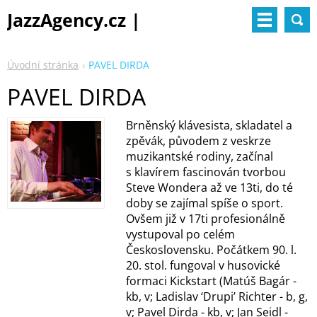
JazzAgency.cz |
management & booking
Úvodní stránka
PAVEL DIRDA
PAVEL DIRDA
Brněnský klávesista, skladatel a
zpěvák, původem z veskrze
muzikantské rodiny, začínal
s klavírem fascinován tvorbou
Steve Wondera až ve 13ti, do té
doby se zajímal spíše o sport.
Ovšem již v 17ti profesionálně
vystupoval po celém
Československu. Počátkem 90. l.
20. stol. fungoval v husovické
formaci Kickstart (Matúš Bagár -
kb, v; Ladislav ‘Drupi’ Richter - b, g,
v; Pavel Dirda - kb, v; Jan Seidl -