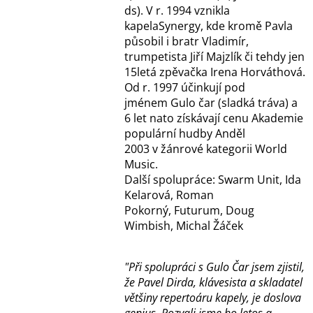
ds). V r. 1994 vznikla
kapelaSynergy, kde kromě Pavla
působil i bratr Vladimír,
trumpetista Jiří Majzlík či tehdy jen
15letá zpěvačka Irena Horváthová.
Od r. 1997 účinkují pod
jménem Gulo čar (sladká tráva) a
6 let nato získávají cenu Akademie
populární hudby Anděl
2003 v žánrové kategorii World
Music.
Další spolupráce: Swarm Unit, Ida
Kelarová, Roman
Pokorný, Futurum, Doug
Wimbish, Michal Žáček
"Při spolupráci s Gulo Čar jsem zjistil,
že Pavel Dirda, klávesista a skladatel
většiny repertoáru kapely, je doslova