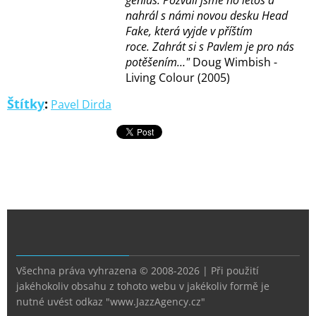
genius. Pozvali jsme ho letos a
nahrál s námi novou desku Head
Fake, která vyjde v příštím
roce. Zahrát si s Pavlem je pro nás
potěšením…"
Doug Wimbish -
Living Colour (2005)
Štítky
:
Pavel Dirda
Všechna práva vyhrazena © 2008-2026 | Při použití
jakéhokoliv obsahu z tohoto webu v jakékoliv formě je
nutné uvést odkaz "www.JazzAgency.cz"