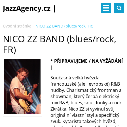
JazzAgency.cz |
management & booking
Úvodní stránka
NICO ZZ BAND (blues/rock, FR)
NICO ZZ BAND (blues/rock,
FR)
* PŘIPRAVUJEME / NA VYŽÁDÁNÍ
|
Současná velká hvězda
francouzské (ale i evropské) R&B
hudby. Charismatický frontman a
showman, který čerpá elektrický
mix R&B, blues, soul, funky a rock.
Zkrátka, Nico ZZ si vyvinul svůj
originální vlastní styl a specifický
zvuk. Kytarista takových hvězd,