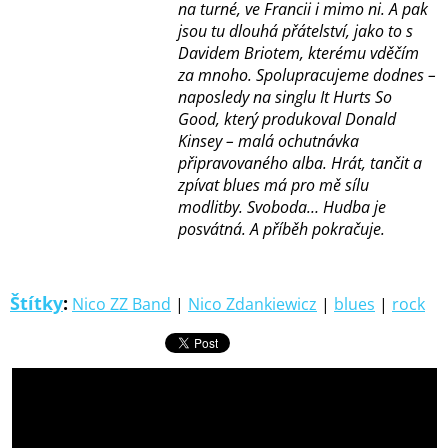
na turné, ve Francii i mimo ni. A pak
jsou tu dlouhá přátelství, jako to s
Davidem Briotem, kterému vděčím
za mnoho. Spolupracujeme dodnes –
naposledy na singlu It Hurts So
Good, který produkoval Donald
Kinsey – malá ochutnávka
připravovaného alba. Hrát, tančit a
zpívat blues má pro mě sílu
modlitby. Svoboda… Hudba je
posvátná. A příběh pokračuje.
Štítky
:
Nico ZZ Band
|
Nico Zdankiewicz
|
blues
|
rock