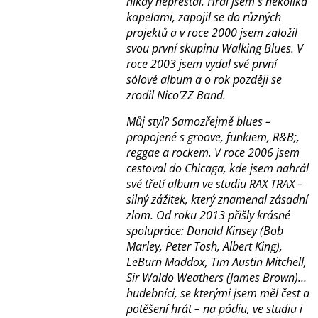
nikdy nepřestal. Hrál jsem s několika
kapelami, zapojil se do různých
projektů a v roce 2000 jsem založil
svou první skupinu Walking Blues. V
roce 2003 jsem vydal své první
sólové album a o rok později se
zrodil Nico’ZZ Band.
Můj styl? Samozřejmě blues –
propojené s groove, funkiem, R&B;,
reggae a rockem. V roce 2006 jsem
cestoval do Chicaga, kde jsem nahrál
své třetí album ve studiu RAX TRAX –
silný zážitek, který znamenal zásadní
zlom. Od roku 2013 přišly krásné
spolupráce: Donald Kinsey (Bob
Marley, Peter Tosh, Albert King),
LeBurn Maddox, Tim Austin Mitchell,
Sir Waldo Weathers (James Brown)…
hudebníci, se kterými jsem měl čest a
potěšení hrát – na pódiu, ve studiu i