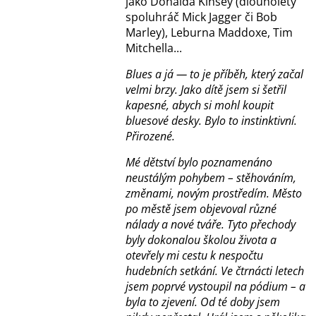
jako Donalda Kinsey (dlouholetý
spoluhráč Mick Jagger či Bob
Marley), Leburna Maddoxe, Tim
Mitchella...
Blues a já — to je příběh, který začal
velmi brzy. Jako dítě jsem si šetřil
kapesné, abych si mohl koupit
bluesové desky. Bylo to instinktivní.
Přirozené.
Mé dětství bylo poznamenáno
neustálým pohybem – stěhováním,
změnami, novým prostředím. Město
po městě jsem objevoval různé
nálady a nové tváře. Tyto přechody
byly dokonalou školou života a
otevřely mi cestu k nespočtu
hudebních setkání. Ve čtrnácti letech
jsem poprvé vystoupil na pódium – a
byla to zjevení. Od té doby jsem