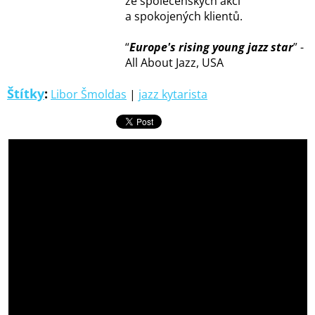
ze společenských akcí
a spokojených klientů.
“
Europe's rising young jazz star
” -
All About Jazz, USA
Štítky
:
Libor Šmoldas
|
jazz kytarista