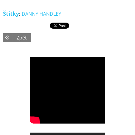
Štítky
:
DANNY HANDLEY
Zpět