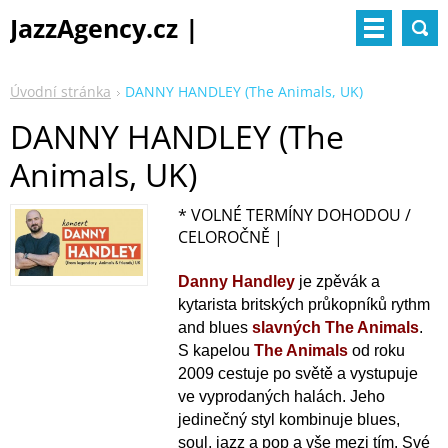
JazzAgency.cz |
management & booking
Úvodní stránka
DANNY HANDLEY (The Animals, UK)
DANNY HANDLEY (The
Animals, UK)
* VOLNÉ TERMÍNY DOHODOU /
CELOROČNĚ |
Danny Handley
je zpěvák a
kytarista britských průkopníků rythm
and blues
slavných The Animals
.
S kapelou
The Animals
od roku
2009 cestuje po světě a vystupuje
ve vyprodaných halách. Jeho
jedinečný styl kombinuje blues,
soul, jazz a pop a vše mezi tím. Své