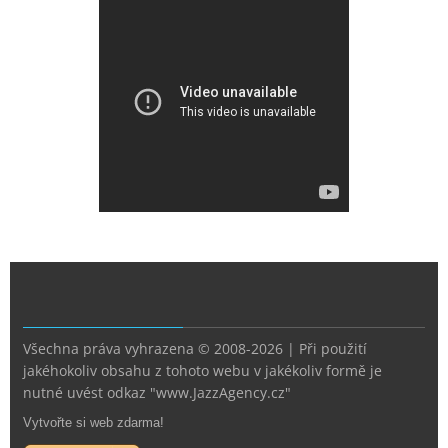
Všechna práva vyhrazena © 2008-2026 | Při použití
jakéhokoliv obsahu z tohoto webu v jakékoliv formě je
nutné uvést odkaz "www.JazzAgency.cz"
Vytvořte si web zdarma!