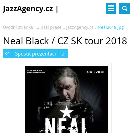
JazzAgency.cz |
management & booking
Úvodní stránka
Z naší práce... JazzAgency.cz
Neal2018.jpg
Neal Black / CZ SK tour 2018
Spustit prezentaci