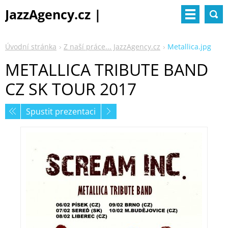
JazzAgency.cz |
management & booking
Úvodní stránka
Z naší práce... JazzAgency.cz
Metallica.jpg
METALLICA TRIBUTE BAND
CZ SK TOUR 2017
Spustit prezentaci