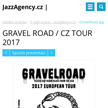
JazzAgency.cz |
management & booking
Úvodní stránka
Z naší práce... JazzAgency.cz
GravelRoad.jpg
GRAVEL ROAD / CZ TOUR
2017
Spustit prezentaci