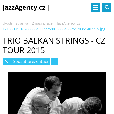
JazzAgency.cz |
management & booking
Úvodní stránka
Z naší práce... JazzAgency.cz
12108041_10200886499722608_3035458261783514877_n.jpg
TRIO BALKAN STRINGS - CZ
TOUR 2015
Spustit prezentaci